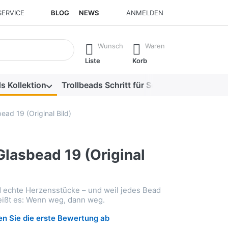
SERVICE
BLOG
NEWS
ANMELDEN
isch erste Ergebnisse. Drücken Sie die Eingabetaste, um alle 
Wunsch
Waren
Liste
Korb
s Kollektion
Trollbeads Schritt für Schritt
Alle Produk
ead 19 (Original Bild)
lasbead 19 (Original
d echte Herzensstücke – und weil jedes Bead
heißt es: Wenn weg, dann weg.
n Sie die erste Bewertung ab