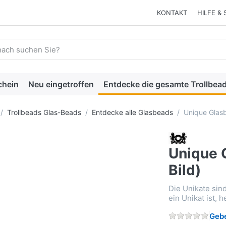
KONTAKT
HILFE & 
 einen Suchbegriff ein. Während Sie tippen, erscheinen automat
chein
Neu eingetroffen
Entdecke die gesamte Trollbead
Trollbeads Glas-Beads
Entdecke alle Glasbeads
Unique Glasb
Unique G
Bild)
Die Unikate sin
ein Unikat ist, 
Gebe