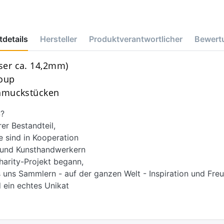
details
Hersteller
Produktverantwortlicher
Bewert
er ca. 14,2mm)
roup
chmuckstücken
?
r Bestandteil,
e sind in Kooperation
d und Kunsthandwerkern
harity-Projekt begann,
 uns Sammlern - auf der ganzen Welt - Inspiration und Freu
 ein echtes Unikat