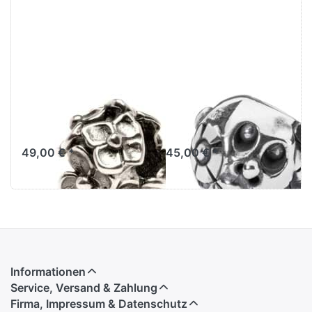
Trollbeads
Trollbeads Hüter
Hortensie
der Natur TAGBE
TAGBE-10047
20073
49,00 € *
45,00 € *
Informationen
Service, Versand & Zahlung
Firma, Impressum & Datenschutz