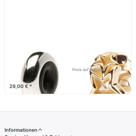
Trollbeads
Wunschstern
Silber Spacer
TAUBE-00059
(Stopper)
Preis auf Anfrage
TAGBE-00073
29,00 € *
Informationen