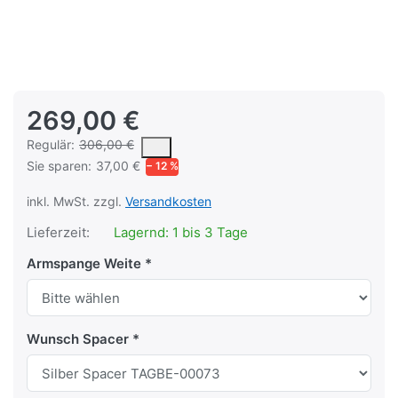
269,00 €
Es handelt sich um den mittleren Verkaufspreis, den Kunden fü
Regulär:
306,00 €
Sie sparen:
37,00 €
− 12 %
inkl. MwSt. zzgl.
Versandkosten
Lieferzeit:
Lagernd: 1 bis 3 Tage
Armspange Weite
Wunsch Spacer