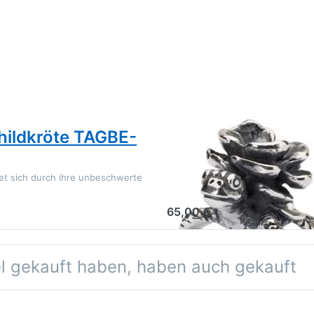
TROLLBEADS
childkröte TAGBE-
Lotus Schildkröt
TAGBE-40115
et sich durch ihre unbeschwerte
Komm zur Ruhe und genieße die Sc
hilft dir bodenständig zu bleibe
65,00 € *
el gekauft haben, haben auch gekauft