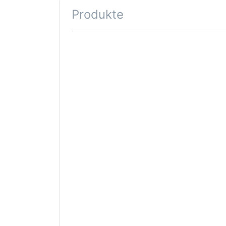
Produkte
Drücken Sie
ENTER für
mehr
Optionen zu
Trollbeads
Afrikanische
Schildkröte
TAGBE-
20049