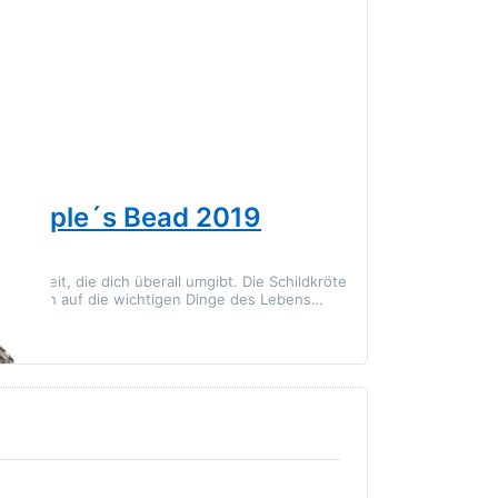
TROLLBEADS
e People´s Bead 2019
Unique G
Keine zwei Bead
der Trollbeads-Ko
hönheit, die dich überall umgibt. Die Schildkröte
n und dich auf die wichtigen Dinge des Lebens…
45,00 € *