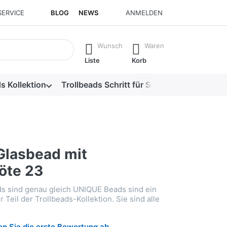
SERVICE
BLOG
NEWS
ANMELDEN
isch erste Ergebnisse. Drücken Sie die Eingabetaste, um alle 
Wunsch
Waren
Liste
Korb
s Kollektion
Trollbeads Schritt für Schritt
Alle Produk
Glasbead mit
öte 23
s sind genau gleich UNIQUE Beads sind ein
Teil der Trollbeads-Kollektion. Sie sind alle
n Sie die erste Bewertung ab