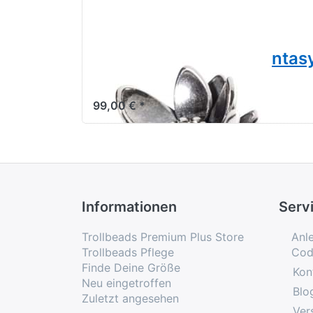
Gigantischer Lotus Fanta
TAGPE-00018
99,00 € *
Informationen
Serv
Trollbeads Premium Plus Store
Anl
Trollbeads Pflege
Cod
Finde Deine Größe
Kon
Neu eingetroffen
Blo
Zuletzt angesehen
Ver