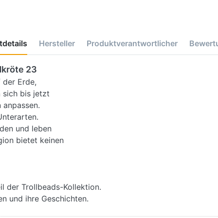
details
Hersteller
Produktverantwortlicher
Bewert
dkröte 23
f der Erde,
sich bis jetzt
n anpassen.
Unterarten.
rden und leben
gion bietet keinen
l der Trollbeads-Kollektion.
hen und ihre Geschichten.