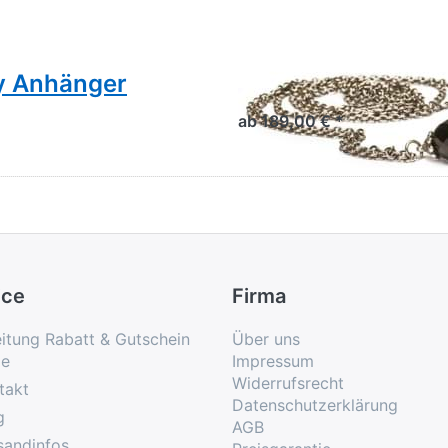
sy Anhänger
Fantasy Halskett
ab 189,00 € *
ice
Firma
eitung Rabatt & Gutschein
Über uns
e
Impressum
Widerrufsrecht
takt
Datenschutzerklärung
g
AGB
sandinfos