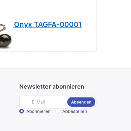
e mit Onyx TAGFA-00001
Trollbea
00026
45,00 € *
Newsletter abonnieren
Absenden
Aktion wählen
Abonnieren
Abbestellen