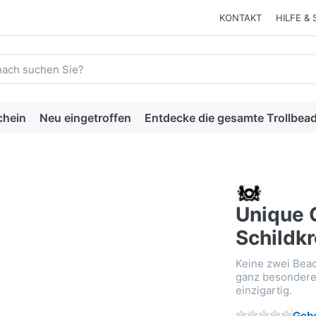
KONTAKT
HILFE & 
 einen Suchbegriff ein. Während Sie tippen, erscheinen automat
chein
Neu eingetroffen
Entdecke die gesamte Trollbead
Unique 
Schildkr
Keine zwei Bead
ganz besonderer 
einzigartig.
Gebe