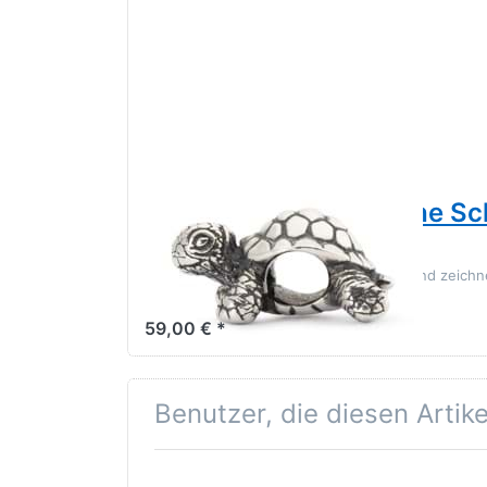
TROLLBEADS
Trollbeads Afrikanische S
20049
Sie bewegt sich ihrem eigenen Tempo und zeichn
und geduldige Art aus.
59,00 € *
Benutzer, die diesen Artik