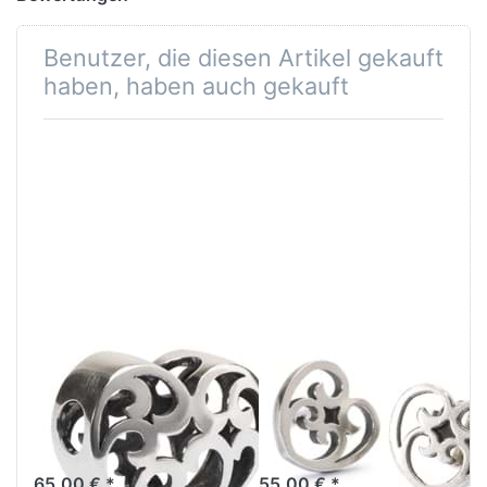
Benutzer, die diesen Artikel gekauft
haben, haben auch gekauft
Von Herzen
Trollbeads
Anhänger
Herzen
TAGPE-00075
Ohrstecker
RETIRED 2023
TAGEA-00105
65,00 € *
55,00 € *