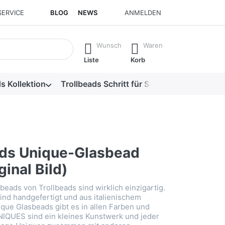
SERVICE
BLOG
NEWS
ANMELDEN
isch erste Ergebnisse. Drücken Sie die Eingabetaste, um alle 
Wunsch
Waren
Liste
Korb
s Kollektion
Trollbeads Schritt für Schritt
Alle Produk
ads Unique-Glasbead
ginal Bild)
beads von Trollbeads sind wirklich einzigartig.
ind handgefertigt und aus italienischem
que Glasbeads gibt es in allen Farben und
NIQUES sind ein kleines Kunstwerk und jeder