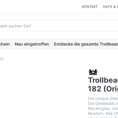
KONTAKT
HILFE & 
 einen Suchbegriff ein. Während Sie tippen, erscheinen automat
chein
Neu eingetroffen
Entdecke die gesamte Trollbead
ld)
Trollbe
182 (Ori
Die Unique Glas
Die Glasbeads s
Muranoglas. Uni
Mustern. Alle U