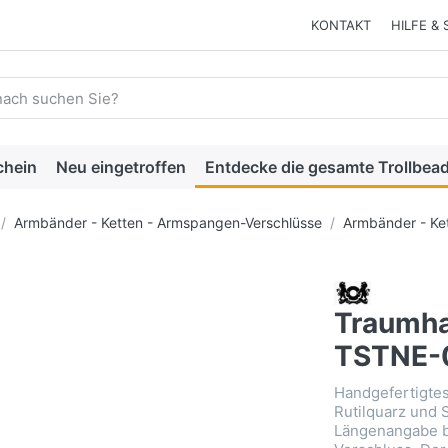
KONTAKT
HILFE & 
 einen Suchbegriff ein. Während Sie tippen, erscheinen automat
chein
Neu eingetroffen
Entdecke die gesamte Trollbead
Armbänder - Ketten - Armspangen-Verschlüsse
Armbänder - Ke
Traumhaf
TSTNE-
Handgefertigtes
Rutilquarz und 
Längenangabe be