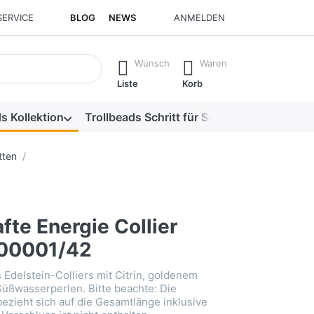
SERVICE
BLOG
NEWS
ANMELDEN
isch erste Ergebnisse. Drücken Sie die Eingabetaste, um alle 
Wunsch
Waren
Liste
Korb
s Kollektion
Trollbeads Schritt für Schritt
Alle Produk
tten
te Energie Collier
00001/42
 Edelstein-Colliers mit Citrin, goldenem
Süßwasserperlen. Bitte beachte: Die
zieht sich auf die Gesamtlänge inklusive