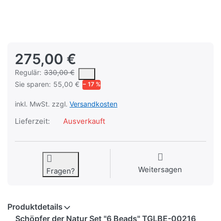
275,00 €
Es handelt sich um den mittleren Verkaufspreis, den Kunden fü
Regulär:
330,00 €
Sie sparen:
55,00 €
− 17 %
inkl. MwSt. zzgl.
Versandkosten
Lieferzeit:
Ausverkauft
Weitersagen
Fragen?
Produktdetails
Schöpfer der Natur Set "6 Beads" TGLBE-00216