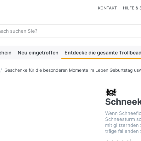
KONTAKT
HILFE & 
 einen Suchbegriff ein. Während Sie tippen, erscheinen automat
chein
Neu eingetroffen
Entdecke die gesamte Trollbead
Geschenke für die besonderen Momente im Leben Geburtstag usw
Schnee
Wenn Schneeflo
Schneesturm sc
mit glitzernden
träge fallenden