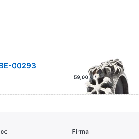
GBE-00293
Schneeflöckchen
59,00 € *
ice
Firma