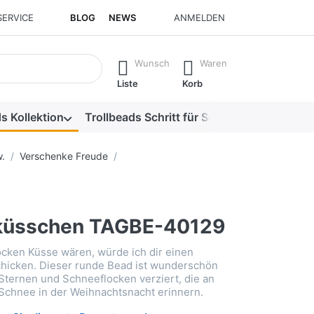
SERVICE
BLOG
NEWS
ANMELDEN
isch erste Ergebnisse. Drücken Sie die Eingabetaste, um alle 
Wunsch
Waren
Liste
Korb
s Kollektion
Trollbeads Schritt für Schritt
Alle Produk
.
Verschenke Freude
küsschen TAGBE-40129
cken Küsse wären, würde ich dir einen
hicken. Dieser runde Bead ist wunderschön
 Sternen und Schneeflocken verziert, die an
 Schnee in der Weihnachtsnacht erinnern.