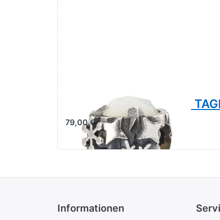
Trollbeads Schneeball TA
79,00 € *
Informationen
Serv