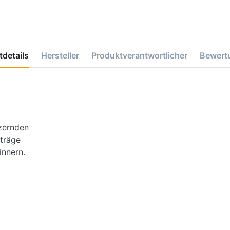
details
Hersteller
Produktverantwortlicher
Bewert
tzernden
 träge
innern.