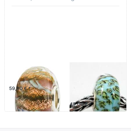
Sonne & Erde
Trollbeads
TGLBE-30081
Unique-
Glasbead 110
59,00 € *
(Original Bild)
45,00 € *