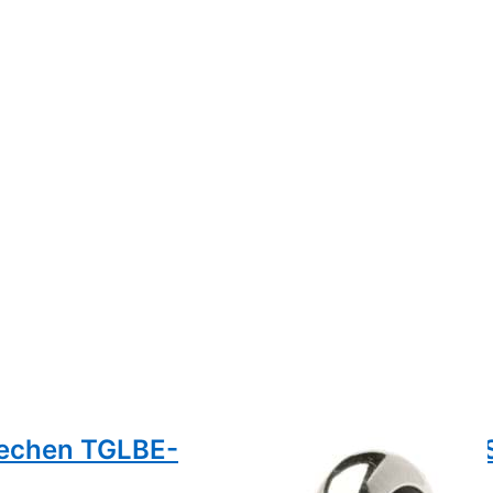
rechen TGLBE-
Trollbeads Silber
00073