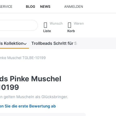
SERVICE
BLOG
NEWS
ANMELDEN
isch erste Ergebnisse. Drücken Sie die Eingabetaste, um alle 
Wunsch
Waren
Liste
Korb
s Kollektion
Trollbeads Schritt für Schritt
Alle Produk
Pinke Muschel TGLBE-10199
ads Pinke Muschel
10199
en gelten Muscheln als Glücksbringer.
n Sie die erste Bewertung ab