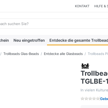
KONTAKT
HILFE & 
 einen Suchbegriff ein. Während Sie tippen, erscheinen automat
chein
Neu eingetroffen
Entdecke die gesamte Trollbead
Trollbeads Glas-Beads
Entdecke alle Glasbeads
Trollbeads 
Trollbe
TGLBE-
In vielen Kultur
Gebe