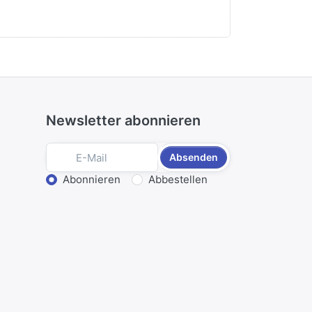
45,00 € *
Newsletter abonnieren
Absenden
Aktion wählen
Abonnieren
Abbestellen