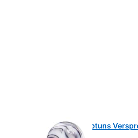
Trollbeads Neptuns Versp
10201