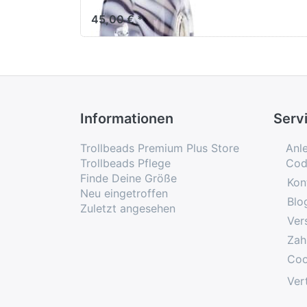
45,00 € *
Informationen
Serv
Trollbeads Premium Plus Store
Anl
Trollbeads Pflege
Cod
Finde Deine Größe
Kon
Neu eingetroffen
Blo
Zuletzt angesehen
Ver
Zah
Coo
Ver