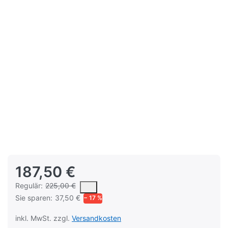
187,50 €
Es handelt sich um den mittleren Verkaufspreis, den Kunden fü
Regulär:
225,00 €
Sie sparen:
37,50 €
− 17 %
inkl. MwSt. zzgl.
Versandkosten