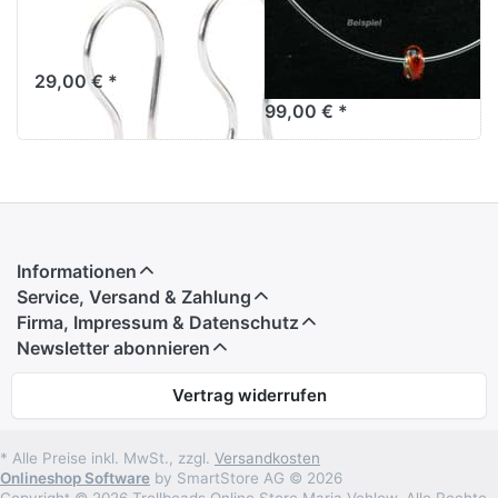
Ohrhaken Silber
Halsreif 925/er
TAGEA-00002
Silber
rhodeniert
29,00 € *
99,00 € *
Informationen
Service, Versand & Zahlung
Firma, Impressum & Datenschutz
Newsletter abonnieren
Vertrag widerrufen
* Alle Preise inkl. MwSt., zzgl.
Versandkosten
Onlineshop Software
by SmartStore AG © 2026
Copyright © 2026 Trollbeads Online Store Maria Vehlow. Alle Rechte