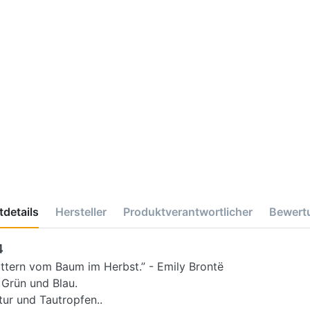
details
Hersteller
Produktverantwortlicher
Bewert
4
lattern vom Baum im Herbst.” - Emily Brontë
 Grün und Blau.
tur und Tautropfen..