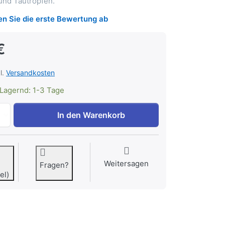
und Tautropfen.
n Sie die erste Bewertung ab
€
l.
Versandkosten
Lagernd: 1-3 Tage
Herbstmagie Anhänger TAGPE-00084 zu 89,00 €, Menge 1.
In den Warenkorb
Weitersagen
Fragen?
el)