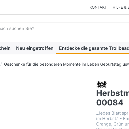
KONTAKT
HILFE & 
 einen Suchbegriff ein. Während Sie tippen, erscheinen automat
chein
Neu eingetroffen
Entdecke die gesamte Trollbead
Geschenke für die besonderen Momente im Leben Geburtstag usw
Herbstm
00084
„Jedes Blatt spr
im Herbst.” - Em
Orange, Grün un