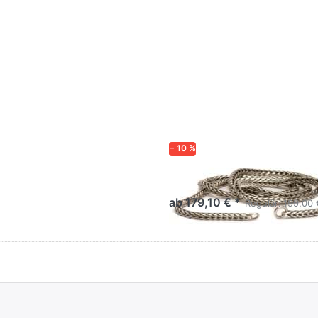
− 10 %
Silber Halskette
ab 179,10 € *
Regulär:
199,00 