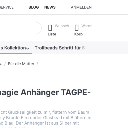
SERVICE
BLOG
NEWS
ANMELDEN
isch erste Ergebnisse. Drücken Sie die Eingabetaste, um alle 
Wunsch
Waren
Liste
Korb
s Kollektion
Trollbeads Schritt für Schritt
Alle Produk
.
Für die Mutter
agie Anhänger TAGPE-
icht Glückseligkeit zu mir, flattern vom Baum
ily Brontë Ein runder Glasbead mit Blättern in
d Blau. Der Anhänger ist aus Silber mit