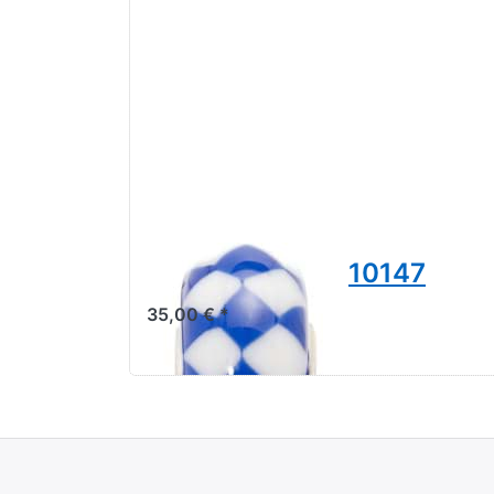
Bavaria TGLBE-10147
35,00 € *