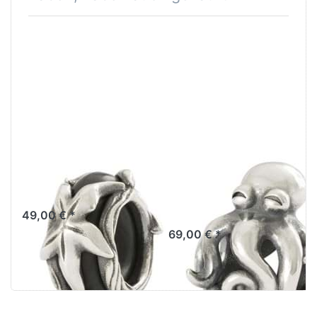
Seestern Spacer
Hüter der
TAGBE-10282
Einzigartigkeit
TAGBE-30200
49,00 € *
69,00 € *