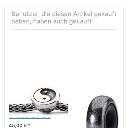
Benutzer, die diesen Artikel gekauft
haben, haben auch gekauft
Trollbeads
Trollbeads
Fließendes Ying
Silber Spacer
und Yang
oxidiert TAGBE
TAGBE-20138
00139 ( Stopper
)
45,00 € *