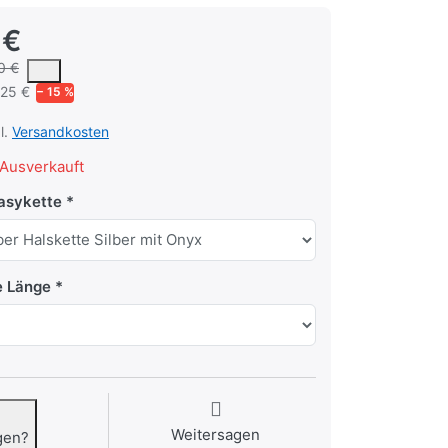
 €
h um den mittleren Verkaufspreis, den Kunden für ein Produkt in un
0 €
,25 €
− 15 %
l.
Versandkosten
Ausverkauft
asykette
e Länge
Weitersagen
gen?