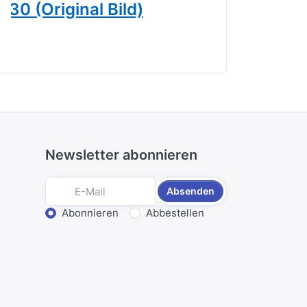
30 (Original Bild)
Roter Ch
65,00 € *
Newsletter abonnieren
Absenden
Aktion wählen
Abonnieren
Abbestellen