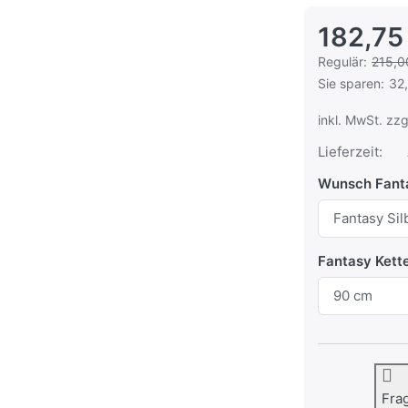
182,75
Es handelt sic
Regulär:
215,0
Sie sparen:
32
inkl. MwSt. zzg
Lieferzeit:
Wunsch Fant
Fantasy Kett
Fra