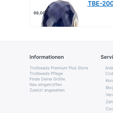
Blauer Sodalith TSTBE-20
69,00 € *
Informationen
Serv
Trollbeads Premium Plus Store
Anl
Trollbeads Pflege
Cod
Finde Deine Größe
Kon
Neu eingetroffen
Blo
Zuletzt angesehen
Ver
Zah
Coo