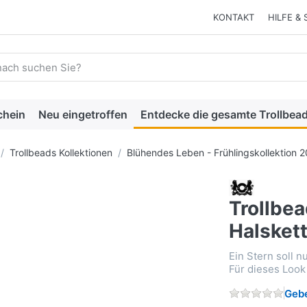
KONTAKT
HILFE & 
 einen Suchbegriff ein. Während Sie tippen, erscheinen automat
chein
Neu eingetroffen
Entdecke die gesamte Trollbead
Trollbeads Kollektionen
Blühendes Leben - Frühlingskollektion 
Trollbe
Halsket
Ein Stern soll n
Für dieses Look 
Gebe