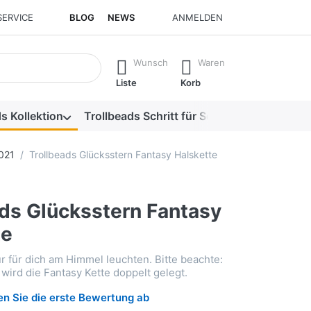
SERVICE
BLOG
NEWS
ANMELDEN
isch erste Ergebnisse. Drücken Sie die Eingabetaste, um alle 
Wunsch
Waren
Liste
Korb
s Kollektion
Trollbeads Schritt für Schritt
Alle Produk
2021
Trollbeads Glücksstern Fantasy Halskette
ads Glücksstern Fantasy
te
ur für dich am Himmel leuchten. Bitte beachte:
wird die Fantasy Kette doppelt gelegt.
n Sie die erste Bewertung ab