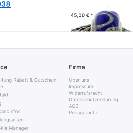
038
Unique-Glasbead 7
45,00 € *
ice
Firma
eitung Rabatt & Gutschein
Über uns
e
Impressum
Widerrufsrecht
takt
Datenschutzerklärung
g
AGB
sandinfos
Preisgarantie
lungsarten
kie Manager