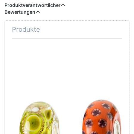
Produktverantwortlicher
Bewertungen
Produkte
Drücken
Sie
ENTER
für mehr
Optionen
zu Saat
der
Freude
TGLBE-
20309
TROLLBEADS
TROLLBEADS
Innerer Frieden
Saat der Freude
TGLBE-20308
TGLBE-20309
Lehne dich zurück, spüre
Alle Blumen, die morgen
wie die Sonne dein Gesicht
blühen, wachsen aus dem
streichelt und genieße
Samen, den du heute säst.