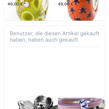
49,00 € *
49,00 € *
einen Moment der Ruhe.
Benutzer, die diesen Artikel gekauft
haben, haben auch gekauft
Trollbeads
Trollbeads
Apfelblüten
Unikat