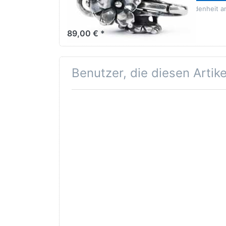
Jasmin steht für Freundlichkeit, Bescheidenheit a
Jasmin-Strauch duftet so herrlich.
89,00 € *
Benutzer, die diesen Artik