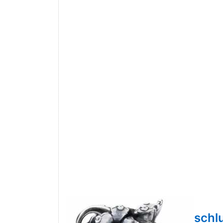
TAGLO-
00047
TROLLBEADS
Trollbeads Jasmin Versch