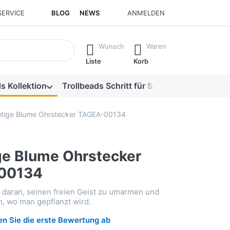
SERVICE
BLOG
NEWS
ANMELDEN
isch erste Ergebnisse. Drücken Sie die Eingabetaste, um alle 
Wunsch
Waren
Liste
Korb
s Kollektion
Trollbeads Schritt für Schritt
Alle Produk
tige Blume Ohrstecker TAGEA-00134
e Blume Ohrstecker
00134
 daran, seinen freien Geist zu umarmen und
n, wo man gepflanzt wird.
n Sie die erste Bewertung ab