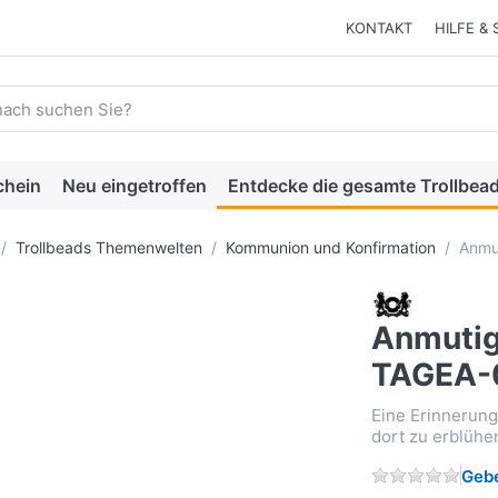
KONTAKT
HILFE & 
 einen Suchbegriff ein. Während Sie tippen, erscheinen automat
chein
Neu eingetroffen
Entdecke die gesamte Trollbead
Trollbeads Themenwelten
Kommunion und Konfirmation
Anmu
Anmutig
TAGEA-
Eine Erinnerung
dort zu erblühe
Gebe