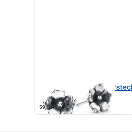
Trollbeads Jasmin Ohrste
00084
59,00 € *