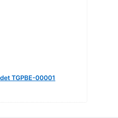
ldet TGPBE-00001
Lichtha
59,00 € *