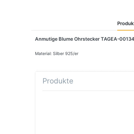
Produkt
Anmutige Blume Ohrstecker TAGEA-0013
Material: Silber 925/er
Produkte
Drücken
Sie ENTER
für mehr
Optionen
zu
Trollbeads
Jasmin
Verschluss