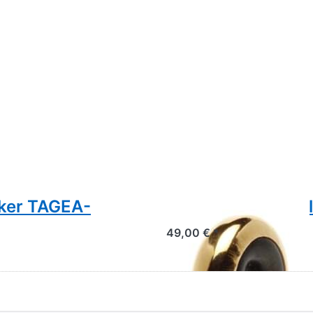
cker TAGEA-
Spacer 18k vergo
49,00 € *