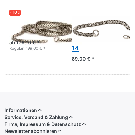
− 10 %
Silber Halskette
Trollbeads
TAGNE-00002
Armband Silber
TAGBR-00002 -
ab 179,10 € *
14
Regulär:
199,00 € *
89,00 € *
Informationen
Service, Versand & Zahlung
Firma, Impressum & Datenschutz
Newsletter abonnieren