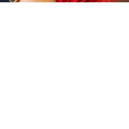
cken Sie
Drücken
R für mehr
Sie
ionen zu
ENTER
spaziergang
für mehr
BE-10288
Optionen
zu
Langsame
Schönheit
TAGBE-
10289
tenspaziergang
Langsame Schönh
BE-10288
TAGBE-10289
und zur Eile, wenn du da bist, wo
Das Geschenk, sich Zeit zu neh
ehörst.