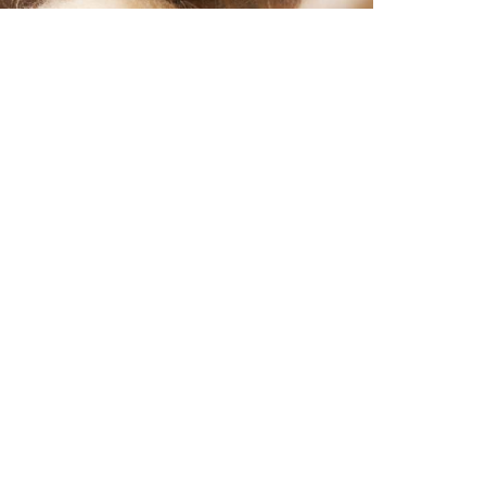
Drücken
Sie
ENTER
für mehr
Optionen
zu Herz
der
Nacht
TAGBE-
10290
eit
Herz der Nacht
TAGBE-10290
men.
Für wilde Seelen und zarte Herzen.