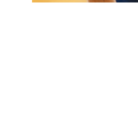
Drü
ENTE
Opt
Blüten
TAG
Adventskalender mit
Blü
Preisen im Wert von
TAG
über 5.500 Euro
Kein Gr
du hing