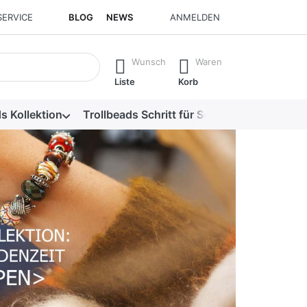
SERVICE
BLOG
NEWS
ANMELDEN
isch erste Ergebnisse. Drücken Sie die Eingabetaste, um alle 
Wunsch
Waren
Liste
Korb
s Kollektion
Trollbeads Schritt für Schritt
Alle Produk