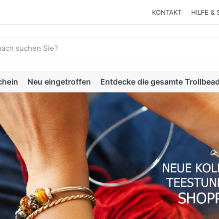
KONTAKT
HILFE & 
 einen Suchbegriff ein. Während Sie tippen, erscheinen automat
chein
Neu eingetroffen
Entdecke die gesamte Trollbead