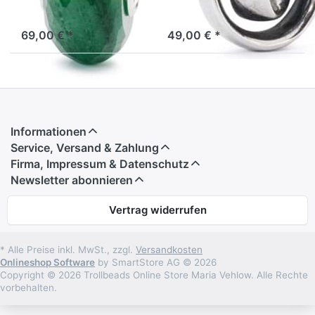
italienischen Wort “ventura”,
nach neuen Chancen.
das so viel bedeutet, wie
Lagernd: 1 bis 3 Tage
Lagernd: 1-3 Tage
“durch Zufall” und gehört zu
den Glückssteinen. Es wird
69,00 € *
49,00 € *
ihm nachgesagt, deine Gl…
Informationen
Service, Versand & Zahlung
Firma, Impressum & Datenschutz
Newsletter abonnieren
Vertrag widerrufen
* Alle Preise inkl. MwSt., zzgl.
Versandkosten
Onlineshop Software
by SmartStore AG © 2026
Copyright © 2026 Trollbeads Online Store Maria Vehlow. Alle Rechte
vorbehalten.