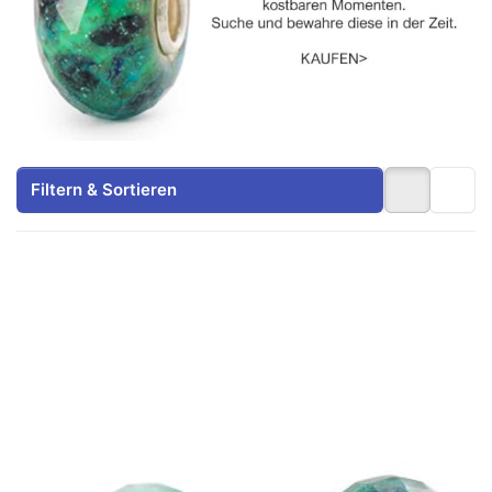
Filtern & Sortieren
Drücken
Drücken
Sie ENTER
Sie ENTER
für mehr
für mehr
Optionen
Optionen
zu
zu
Trollbeads
Kostbare
Smaragd
Momente
TSTBE
TGLBE-
30002
30139
Trollbeads
Day 2024
TROLLBEADS
TROLLBEADS