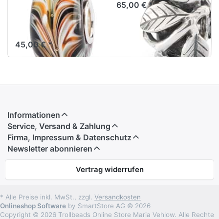
20369 -
65,00 € *
LIMITIERTE
EDITION
45,00 € *
Informationen
Service, Versand & Zahlung
Firma, Impressum & Datenschutz
Newsletter abonnieren
Vertrag widerrufen
* Alle Preise inkl. MwSt., zzgl.
Versandkosten
Onlineshop Software
by SmartStore AG © 2026
Copyright © 2026 Trollbeads Online Store Maria Vehlow. Alle Rechte