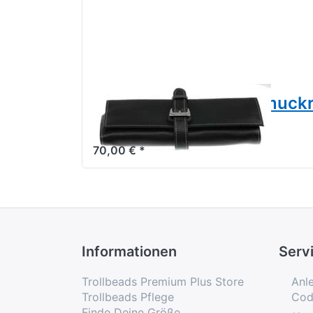
Trollbeads Reise Schmuck
000020
70,00 € *
Informationen
Serv
Trollbeads Premium Plus Store
Anl
Trollbeads Pflege
Cod
Finde Deine Größe