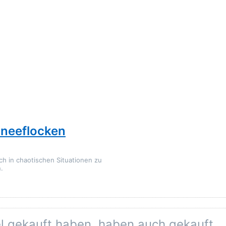
chneeflocken
ich in chaotischen Situationen zu
.
el gekauft haben, haben auch gekauft