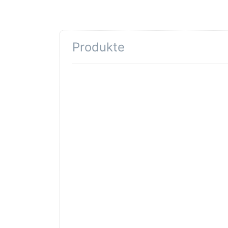
Produkte
Drücken Sie
ENTER für
mehr
Optionen zu
Limitierter
Facettierter
Schneeflocken
Obsidian
TSTBE-20030