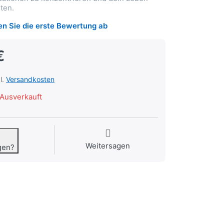
lten.
n Sie die erste Bewertung ab
€
l.
Versandkosten
Ausverkauft
Weitersagen
gen?