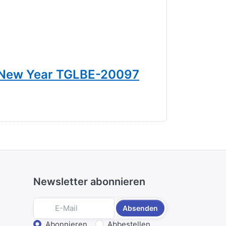
 New Year TGLBE-20097
Stimme d
49,00 € *
Newsletter abonnieren
Absenden
Abonnieren
Abbestellen