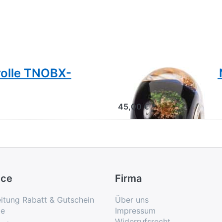
rolle TNOBX-
Trolbeads Happy
limitiert
45,00 € *
ice
Firma
eitung Rabatt & Gutschein
Über uns
e
Impressum
Widerrufsrecht