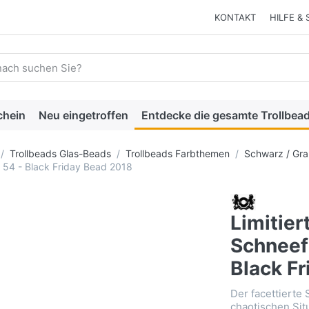
KONTAKT
HILFE & 
 einen Suchbegriff ein. Während Sie tippen, erscheinen automat
chein
Neu eingetroffen
Entdecke die gesamte Trollbead
Trollbeads Glas-Beads
Trollbeads Farbthemen
Schwarz / Gr
r. 54 - Black Friday Bead 2018
Limitier
Schneefl
Black F
Der facettierte 
chaotischen Sit