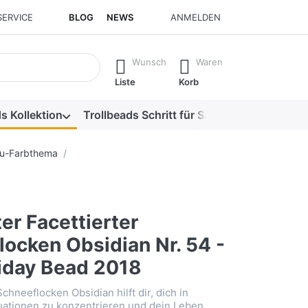
SERVICE
BLOG
NEWS
ANMELDEN
isch erste Ergebnisse. Drücken Sie die Eingabetaste, um alle 
Wunsch
Waren
Liste
Korb
s Kollektion
Trollbeads Schritt für Schritt
Alle Produk
au-Farbthema
ter Facettierter
ocken Obsidian Nr. 54 -
riday Bead 2018
Schneeflocken Obsidian hilft dir, dich in
uationen zu konzentrieren und dein Leben