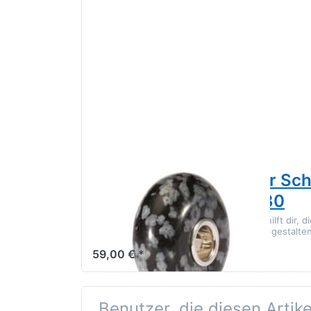
TROLLBEADS
Limitierter Facettierter S
Obsidian TSTBE-20030
Der facettierte Schneeflocken Obsidian hilft dir, d
konzentrieren und dein Leben positiv zu gestalten
59,00 € *
Benutzer, die diesen Artik