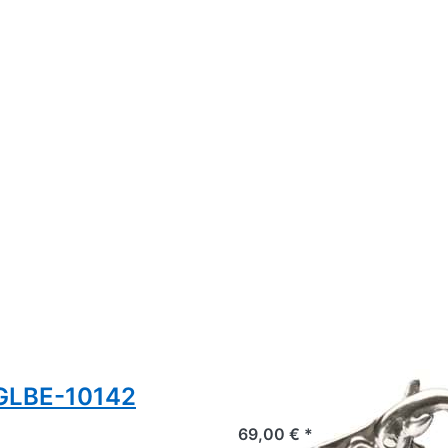
TGLBE-10142
Trollbeads Delph
69,00 € *