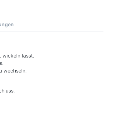
ungen
wickeln lässt.
s.
u wechseln.
hluss,