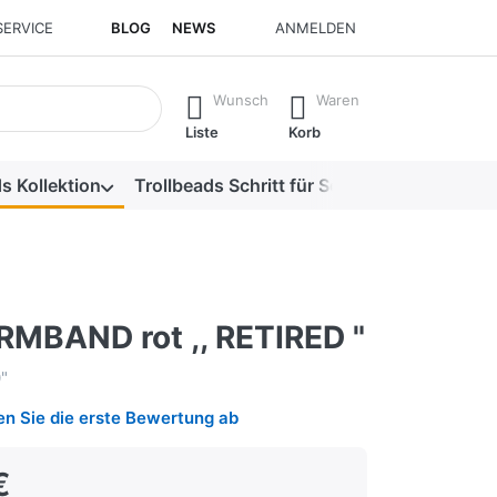
SERVICE
BLOG
NEWS
ANMELDEN
isch erste Ergebnisse. Drücken Sie die Eingabetaste, um alle 
Wunsch
Waren
Liste
Korb
s Kollektion
Trollbeads Schritt für Schritt
Alle Produk
MBAND rot ,, RETIRED "
"
n Sie die erste Bewertung ab
€