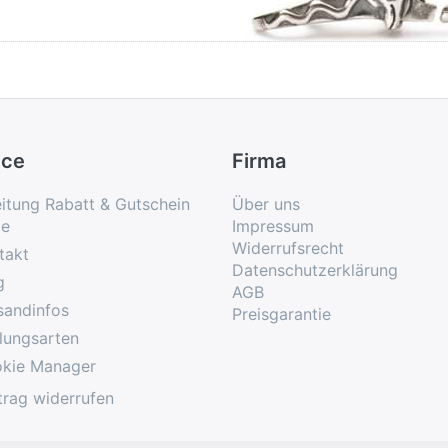
ice
Firma
eitung Rabatt & Gutschein
Über uns
e
Impressum
Widerrufsrecht
takt
Datenschutzerklärung
g
AGB
sandinfos
Preisgarantie
lungsarten
kie Manager
trag widerrufen