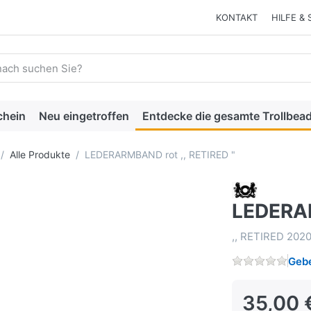
KONTAKT
HILFE & 
 einen Suchbegriff ein. Während Sie tippen, erscheinen automat
chein
Neu eingetroffen
Entdecke die gesamte Trollbead
Alle Produkte
LEDERARMBAND rot ,, RETIRED "
LEDERAR
,, RETIRED 2020
Gebe
35,00 