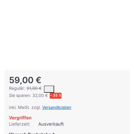
59,00 €
Es handelt sich um den mittleren Verkaufspreis, den Kunden fü
Regulär:
91,00 €
Sie sparen:
32,00 €
− 35 %
inkl. MwSt. zzgl.
Versandkosten
Vergriffen
Lieferzeit:
Ausverkauft